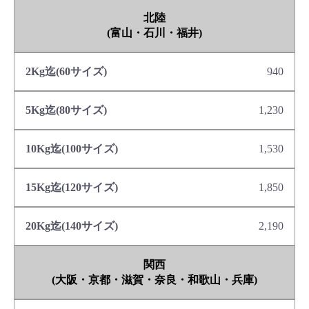
北陸
(富山・石川・福井)
940
1,230
1,530
1,850
2,190
関西
(大阪・京都・滋賀・奈良・和歌山・兵庫)