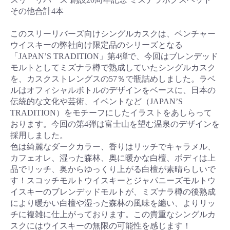
その他合計4本
このスリーリバーズ向けシングルカスクは、ベンチャー
ウイスキーの弊社向け限定品のシリーズとなる
「JAPAN’S TRADITION」第4弾で、今回はブレンデッド
モルトとしてミズナラ樽で熟成していたシングルカスク
を、カスクストレングスの57％で瓶詰めしました。ラベ
ルはオフィシャルボトルのデザインをベースに、日本の
伝統的な文化や芸術、イベントなど（JAPAN’S
TRADITION）をモチーフにしたイラストをあしらって
おります。今回の第4弾は富士山を望む温泉のデザインを
採用しました。
色は綺麗なダークカラー、香りはリッチでキャラメル、
カフェオレ、湿った森林、奥に暖かな白檀、ボディは上
品でリッチ、奥からゆっくり上がる白檀が素晴らしいで
す！スコッチモルトウイスキーとジャパニーズモルトウ
イスキーのブレンデッドモルトが、ミズナラ樽の後熟成
により暖かい白檀や湿った森林の風味を纏い、よりリッ
チに複雑に仕上がっております。この貴重なシングルカ
スクにはウイスキーの無限の可能性を感じます！