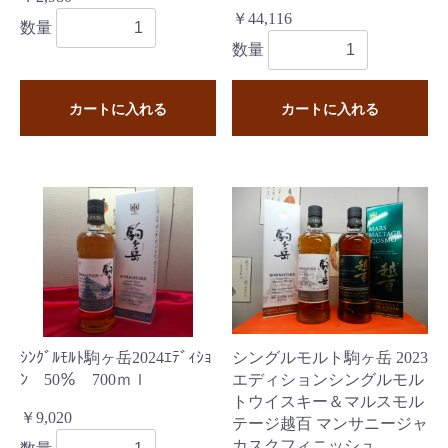
￥44,116
数量
数量
カートに入れる
カートに入れる
ｼﾝｸﾞﾙﾓﾙﾄ駒ヶ岳2024ｴﾃﾞｨｼｮ
シングルモルト駒ヶ岳 2023
ﾝ 50％ 700ｍｌ
エディションシングルモル
トウイスキー＆マルスモル
￥9,020
テージ越百 マンサニージャ
カスクフィニッシュ