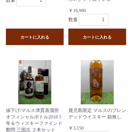
数量
￥16,980
数量
カートに入れる
カートに入れる
値下げ/マルス津貫蒸溜所
鹿児島限定 マルスのブレン
オフィシャルボトル2018 5
デッドウイスキー 箱無し
年＆ウィスキーファインド
￥3,150
鄭問 三国志 ２本セット