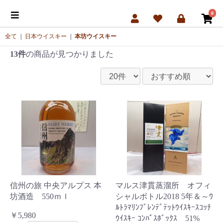
0
全て
|
日本ウイスキー
|
本坊ウイスキー
13件
の商品が見つかりました
信州の旅 中央アルプス 本
マルス津貫蒸溜所 オフィ
坊酒造 550ｍｌ
シャルボトル2018 5年＆～ｳ
ﾙﾄﾗﾏﾘﾝﾌﾞﾚﾝﾃﾞﾃｯﾄｳｲｽｷｰｽｺｯﾁ
￥5,980
ｳｲｽｷｰ ｺﾝﾊﾟｽﾎﾞｯｸｽ 51%